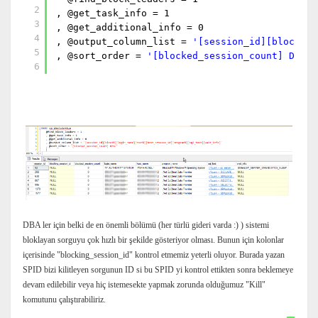
2
, @get_task_info = 1
3
, @get_additional_info = 0
4
, @output_column_list =
'[session_id][block%][
5
, @sort_order =
'[blocked_session_count] DESC'
6
DBA ler için belki de en önemli bölümü (her türlü gideri varda :) ) sistemi
bloklayan sorguyu çok hızlı bir şekilde gösteriyor olması. Bunun için kolonlar
içerisinde "blocking_session_id" kontrol etmemiz yeterli oluyor. Burada yazan
SPID bizi kilitleyen sorgunun ID si bu SPID yi kontrol ettikten sonra beklemeye
devam edilebilir veya hiç istemesekte yapmak zorunda olduğumuz "Kill"
komutunu çalıştırabiliriz.