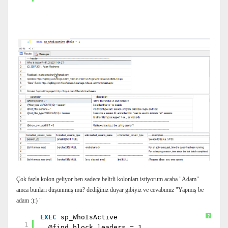
Çok fazla kolon geliyor ben sadece belirli kolonları istiyorum acaba "Adam"
amca bunları düşünmüş mü? dediğiniz duyar gibiyiz ve cevabımız "Yapmış be
adam :):) "
EXEC
sp_WhoIsActive
?
1
@find_block_leaders = 1