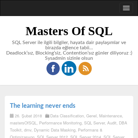
Toggl
naviga
Masters Of SQL
SQL Server ile ilgili bilgiler, hayata dair paylaşımlar ve
birazda eğlence tabii...
Deadlock’sız, Blocking’siz, Contention’sız günler diliyoruz :)
Sysadmin sizinle olsun
The learning never ends
26. Şubat 2018
Data Classification
,
Genel
,
Maintenance
,
mastersOfSQL
,
Performance Monitoring
,
SQL Server
,
Audit
,
DBA
Toolkit
,
dmv
,
Dynamic Data Masking
,
Performans &
Optimizasyon
,
SQL Server 2012
,
SQL Server 2014
,
SQL Server