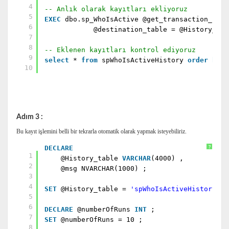
4
-- Anlık olarak kayıtları ekliyoruz
5
EXEC
dbo.sp_WhoIsActive @get_transaction_info
6
@destination_table = @History_tab
7
8
-- Eklenen kayıtları kontrol ediyoruz
9
select
*
from
spWhoIsActiveHistory
order
by
c
10
Adım 3 :
Bu kayıt işlemini belli bir tekrarla otomatik olarak yapmak isteyebiliriz.
DECLARE
?
1
@History_table
VARCHAR
(4000) ,
2
@msg NVARCHAR(1000) ;
3
4
SET
@History_table =
'spWhoIsActiveHistory'
;
5
6
DECLARE
@numberOfRuns
INT
;
7
SET
@numberOfRuns = 10 ;
8