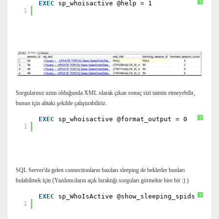
EXEC
sp_whoisactive @help = 1
?
1
Sorgularınız uzun olduğunda XML olarak çıkan sonuç sizi tatmin etmeyebilir,
bunun için alttaki şekilde çalıştırabiliriz.
EXEC
sp_whoisactive @format_output = 0
?
1
SQL Server'da gelen connectionların bazıları sleeping de beklerler bunları
bulabilmek için (Yazılımcıların açık bıraktığı sorguları görmekte bire bir :) )
EXEC
sp_WhoIsActive @show_sleeping_spids = 2
?
1