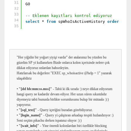
31
GO
32
33
-- Eklenen kayıtları kontrol ediyoruz
34
select
*
from
spWhoIsActiveHistory
order
by
c
35
"Her yiğidin bir yoğurt yiyişi vardır" der atalarımız bu yüzden bu
güzelim SP yi kullanırken Bizde onlarca kolon içerisinde nelere çok
dikkat ediyoruz onlardan bahsedeyim.
Hatırlarsak bu değerlere "EXEC sp_whoisactive @help = 1" yazarak
ulaşabiliriz
•
"[dd hh:mm:ss.mss]"
- Tabii ki ilk sırada :) neye dikkat ediyorum
hangi query ne kadardır devam ediyor. Her uzun süren sıkıntılıdır
diyemeyiz tabii bununla birlikte sorumlusunu bulup bir mütaala :):)
yapıyoruz.
•
"[sql_text]"
- Query içeriğini buradan görebiliyoruz.
•
"[login_name]"
- Query yi çalıştıran arkadaşı tespiti hızlandırıyor :)
Seni seçtim pikachu derken ispatınız oluyor :):)
•
"[wait_info]"
- Yine önemli kolonlardan biri özellikle blocking