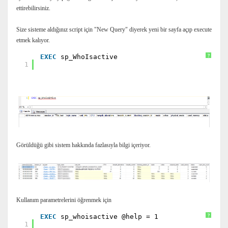
ettirebilirsiniz.
Size sisteme aldığınız script için "New Query" diyerek yeni bir sayfa açıp execute
etmek kalıyor.
EXEC
sp_WhoIsactive
?
1
Görüldüğü gibi sistem hakkında fazlasıyla bilgi içeriyor.
Kullanım parametrelerini öğrenmek için
EXEC
sp_whoisactive @help = 1
?
1