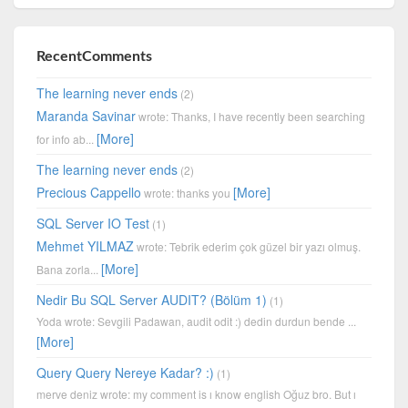
RecentComments
The learning never ends
(2)
Maranda Savinar
wrote: Thanks, I have recently been searching
[More]
for info ab...
The learning never ends
(2)
Precious Cappello
[More]
wrote: thanks you
SQL Server IO Test
(1)
Mehmet YILMAZ
wrote: Tebrik ederim çok güzel bir yazı olmuş.
[More]
Bana zorla...
Nedir Bu SQL Server AUDIT? (Bölüm 1)
(1)
Yoda wrote: Sevgili Padawan, audit odit :) dedin durdun bende ...
[More]
Query Query Nereye Kadar? :)
(1)
merve deniz wrote: my comment is ı know english Oğuz bro. But ı