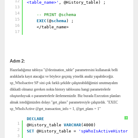
12
<table_name>'
, @History_table) ;
13
14
-- PRINT @schema
15
EXEC
(@
schema
) ;
16
</table_name>
17
Adım 2:
Hazırladığımız tabloya "@destination_table" parametresini kullanarak belli
aralıklarla kayıt atacağız ve böylece geçmiş yönelik analiz yapabileceğiz.
sp_WhoIsactive SP sini çok farklı şekilde çalıştırabildiğimizi unutmayalım
dikkatli olmanız gereken nokta history tablosunu hangi parametrelerle
oluşturduysak o parametrelerle ilerlememizdir. Biz burada Execution planları
almak istediğimizden dolayı "get_plans" parametresiyle çalıştırdık. "EXEC
sp_WhoIsActive @get_transaction_info = 1, @get_plans = 1"
DECLARE
?
1
@History_table
VARCHAR
(4000)
2
SET
@History_table =
'spWhoIsActiveHistory'
;
3