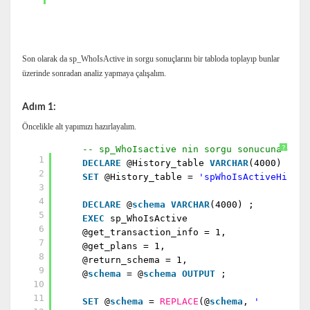
Son olarak da sp_WhoIsActive in sorgu sonuçlarını bir tabloda toplayıp bunlar
üzerinde sonradan analiz yapmaya çalışalım.
Adım 1:
Öncelikle alt yapımızı hazırlayalım.
-- sp_WhoIsactive nin sorgu sonucuna göre
?
1
DECLARE
@History_table
VARCHAR
(4000) ;
2
SET
@History_table =
'spWhoIsActiveHistor
3
4
DECLARE
@
schema
VARCHAR
(4000) ;
5
EXEC
sp_WhoIsActive
6
@get_transaction_info = 1,
7
@get_plans = 1,
8
@return_schema = 1,
9
@
schema
= @
schema
OUTPUT
;
10
11
SET
@
schema
=
REPLACE
(@
schema
,
'