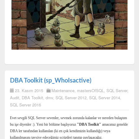
DBA Toolkit (sp_WhoIsactive)
23. Kasım 2015
Maintenance
,
mastersOfSQL
,
SQL Server
,
Audit
,
DBA Toolkit
,
dmv
,
SQL Server 2012
,
SQL Server 2014
,
SQL Server 2016
Evet sevgili SQL Server sevenler, sevmek zorunda kalanlar ve nereden bulaştım
bu işe diyenler :). Yeni bir bölüme başlıyoruz
"DBA Toolkit"
amacımız genelde
DBA ler tarafından kullanılan (ki en çok kendimizin kullandığı) veya
kullanılmasını tavsiye edeceğimiz scriptleri tanıtıp paylaşacağız.