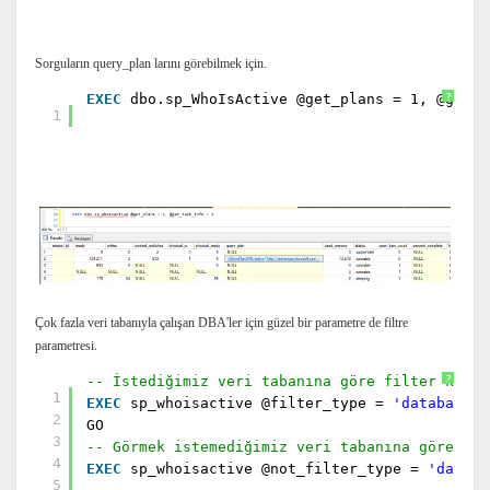
Sorguların query_plan larını görebilmek için.
EXEC
dbo.sp_WhoIsActive @get_plans = 1, @get_t
?
1
Çok fazla veri tabanıyla çalışan DBA'ler için güzel bir parametre de filtre
parametresi.
-- İstediğimiz veri tabanına göre filter koyuy
?
1
EXEC
sp_whoisactive @filter_type =
'database'
,
2
GO
3
-- Görmek istemediğimiz veri tabanına göre fil
4
EXEC
sp_whoisactive @not_filter_type =
'databa
5