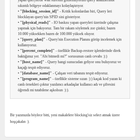
yapan querylerde wait süresini gözlemliyorum query analizlerinde
sıkıntılı bölgeye odaklanmayı kolaylaştırıyor.
•
"[blocking_session_id]"
- Kritik kolonlardan biri, Query leri
blocklayan query'nin SPID sini gösteriyor.
•
"[physical_reads]"
- IO baskısı yapan queryleri üzerinde çalışma
yapmak için bakıyoruz. Tam bir rakam söylemek zor çünkü; bazen
10.000 yüksekken bazen de 100.000 yüksek oluyor.
•
"[query_plan]"
- Query'nin Execution Planını görüp incelemek için
kullanıyoruz.
•
"[percent_complete]"
- özellikle Backup-restore işlemlerinde direk
baktığımız yer. "Abi bitmedi mi?" sorusunun canlı cevabı :):)
•
"[host_name]"
- Query hangi sunucudan geliyor onu buluyoruz ve
kaçağı tespit ediyoruz.
•
"[database_name]"
- Çalışan veri tabanını tespit ediyoruz.
•
"[program_name]"
- özellikle sisteme sızan :):) kaçak kod yazan ki
canlı örnekleri çoktur yazılımcı arkadaşlar kullanıcı adı ve şifresini
öğrendi mi tutabilene aşkolsun :):).
Bir yazımızda böylece bitti, yeni makalelere blocking'siz select atmak üzere
hoşçakalın :).