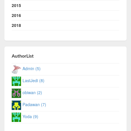
2015
2016
2018
AuthorList
Admin (5)
LastJedi (8)
obiwan (2)
Padawan (7)
Yoda (9)