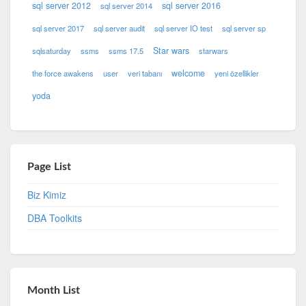
sql server 2012
sql server 2016
sql server 2014
sql server 2017
sql server audit
sql server IO test
sql server sp
Star wars
sqlsaturday
ssms
ssms 17.5
starwars
welcome
the force awakens
user
veri tabanı
yeni özellikler
yoda
Page List
Biz Kimiz
DBA Toolkits
Month List