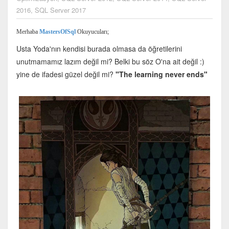
2016
,
SQL Server 2017
Merhaba
MastersOfSql
Okuyucuları;
Usta Yoda'nın kendisi burada olmasa da öğretilerini
unutmamamız lazım değil mi? Belki bu söz O'na ait değil :)
yine de ifadesi güzel değil mi?
"The learning never ends"