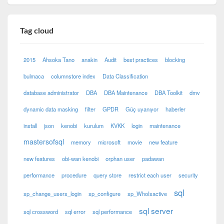
Tag cloud
2015
Ahsoka Tano
anakin
Audit
best practices
blocking
bulmaca
columnstore index
Data Classification
database administrator
DBA
DBA Maintenance
DBA Toolkit
dmv
dynamic data masking
filter
GPDR
Güç uyanıyor
haberler
install
json
kenobi
kurulum
KVKK
login
maintenance
mastersofsql
memory
microsoft
movie
new feature
new features
obi-wan kenobi
orphan user
padawan
performance
procedure
query store
restrict each user
security
sql
sp_change_users_login
sp_configure
sp_WhoIsactive
sql server
sql crossword
sql error
sql performance