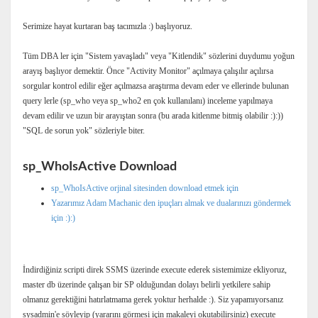
Serimize hayat kurtaran baş tacımızla :) başlıyoruz.
Tüm DBA ler için "Sistem yavaşladı" veya "Kitlendik" sözlerini duydumu yoğun
arayış başlıyor demektir. Önce "Activity Monitor" açılmaya çalışılır açılırsa
sorgular kontrol edilir eğer açılmazsa araştırma devam eder ve ellerinde bulunan
query lerle (sp_who veya sp_who2 en çok kullanılanı) inceleme yapılmaya
devam edilir ve uzun bir arayıştan sonra (bu arada kitlenme bitmiş olabilir :):))
"SQL de sorun yok" sözleriyle biter.
sp_WhoIsActive Download
sp_WhoIsActive orjinal sitesinden download etmek için
Yazarımız Adam Machanic den ipuçları almak ve dualarınızı göndermek
için :):)
İndirdiğiniz scripti direk SSMS üzerinde execute ederek sistemimize ekliyoruz,
master db üzerinde çalışan bir SP olduğundan dolayı belirli yetkilere sahip
olmanız gerektiğini hatırlatmama gerek yoktur herhalde :). Siz yapamıyorsanız
sysadmin'e söyleyip (yararını görmesi için makaleyi okutabilirsiniz) execute