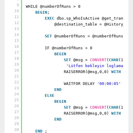
9
WHILE @numberOfRuns > 0
10
BEGIN
;
11
EXEC
dbo.sp_WhoIsActive @get_transact
12
@destination_table = @History_tab
13
14
SET
@numberOfRuns = @numberOfRuns - 1
15
16
IF @numberOfRuns > 0
17
BEGIN
18
SET
@msg =
CONVERT
(
CHAR
(19),
19
'Lütfen bekleyin loglama dev
20
RAISERROR(@msg,0,0)
WITH
nowa
21
22
WAITFOR DELAY
'00:00:05'
23
END
24
ELSE
25
BEGIN
26
SET
@msg =
CONVERT
(
CHAR
(19),
27
RAISERROR(@msg,0,0)
WITH
nowa
28
END
29
30
END
;