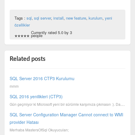
Tags :
sql
,
sql server
,
install
,
new feature
,
kurulum
,
yeni
özellikler
Currently rated 5.0 by 3
people
Related posts
SQL Server 2016 CTP3 Kurulumu
mmm
SQL 2016 yenilikleri (CTP3)
Gün geçmiyor ki Microsoft yeni bir sürümle karşımıza çıkmasın :). Daha önce Padawan'ın güze...
SQL Server Configuration Manager Cannot connect to WMI
provider Hatası
Merhaba MastersOfSql Okuyucuları;