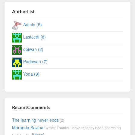
AuthorList
Admin (5)
LastJedi (8)
obiwan (2)
Padawan (7)
Yoda (9)
RecentComments
The learning never ends
(2)
Maranda Savinar
wrote: Thanks, I have recently been searching
[More]