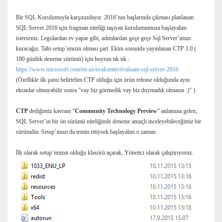
Bir SQL Kurulumuyla karşınızdayız. 2016’nın başlarında çıkması planlanan
SQL Server 2016 için fragman niteliği taşıyan kurulumumuza başlayalım
isterseniz. Legolardan ev yapar gibi, adımlardan geçe geçe Sql Server’ımızı
kuracağız. Tabi setup’ımızın olması şart. Ekim sonunda yayınlanan CTP 3.0 (
180 günlük deneme sürümü) için buyrun tık tık :
https://www.microsoft.com/en-us/evalcenter/evaluate-sql-server-2016
(Özellikle ilk şunu belirtelim CTP olduğu için ürün release olduğunda aynı
ekranlar olmayabilir sonra "vay biz görmedik vay biz duymadık olmasın :)" )
CTP
dediğimiz kavram “
Community Technology Preview
” anlamına gelen,
SQL Server’ın bir ön sürümü niteliğinde deneme amaçlı inceleyebileceğimiz bir
sürümdür. Setup’ımızı da temin ettiysek başlayalım o zaman.
İlk olarak setup’ımızın olduğu klasörü açarak, Yönetici olarak çalıştırıyoruz.