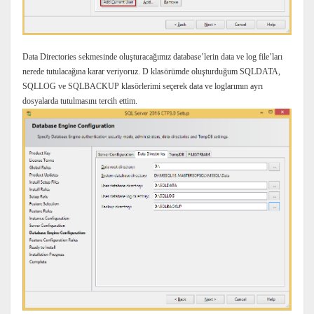
Data Directories sekmesinde oluşturacağımız database’lerin data ve log file’ları
nerede tutulacağına karar veriyoruz. D klasörümde oluşturduğum SQLDATA,
SQLLOG ve SQLBACKUP klasörlerimi seçerek data ve loglarımın ayrı
dosyalarda tutulmasını tercih ettim.