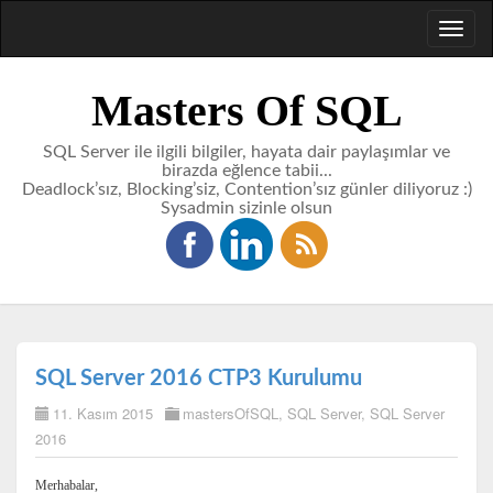
Toggl
naviga
Masters Of SQL
SQL Server ile ilgili bilgiler, hayata dair paylaşımlar ve
birazda eğlence tabii...
Deadlock’sız, Blocking’siz, Contention’sız günler diliyoruz :)
Sysadmin sizinle olsun
SQL Server 2016 CTP3 Kurulumu
11. Kasım 2015
mastersOfSQL
,
SQL Server
,
SQL Server
2016
Merhabalar,