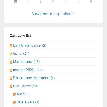
31
1
2
3
4
5
6
View posts in large calendar
Category list
Data Classification (2)
Genel (21)
Maintenance (13)
mastersOfSQL (19)
Performance Monitoring (5)
SQL Server (19)
Audit (6)
DBA Toolkit (3)