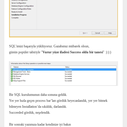
SQL’imizi başarıyla yüklüyoruz. Gazabımız mübarek olsun,
günün popüler tabiriyle "
Vurur yüze ifadesi Success oldu bir tanesi
" :):):)
Bir SQL kurulumunun daha sonuna geldik.
Yer yer hızla geçen process bar’ları gördük heyecanlandık, yer yer bitmek
bilmeyen Installation’da sıkıldık, darlandık.
Succeeded gördük, neşelendik.
Bir sonraki yazımıza kadar kendinize iyi bakın