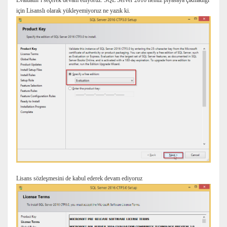
Evaluatin’ı seçerek devam ediyoruz. SQL Server 2016 henüz piyasaya çıkmadığı
için Lisanslı olarak yükleyemiyoruz ne yazık ki.
Lisans sözleşmesini de kabul ederek devam ediyoruz