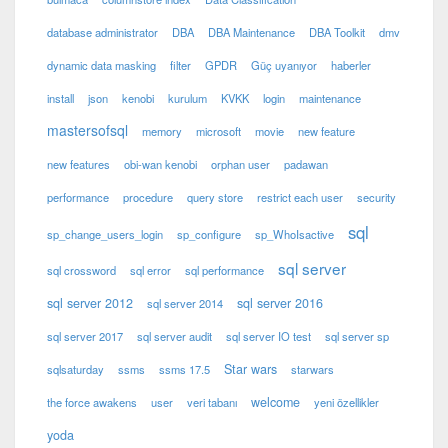
database administrator
DBA
DBA Maintenance
DBA Toolkit
dmv
dynamic data masking
filter
GPDR
Güç uyanıyor
haberler
install
json
kenobi
kurulum
KVKK
login
maintenance
mastersofsql
memory
microsoft
movie
new feature
new features
obi-wan kenobi
orphan user
padawan
performance
procedure
query store
restrict each user
security
sql
sp_change_users_login
sp_configure
sp_WhoIsactive
sql server
sql crossword
sql error
sql performance
sql server 2012
sql server 2016
sql server 2014
sql server 2017
sql server audit
sql server IO test
sql server sp
Star wars
sqlsaturday
ssms
ssms 17.5
starwars
welcome
the force awakens
user
veri tabanı
yeni özellikler
yoda