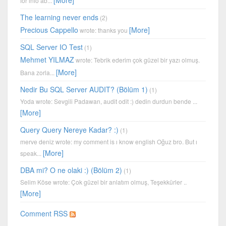
for info ab...
The learning never ends
(2)
Precious Cappello
[More]
wrote: thanks you
SQL Server IO Test
(1)
Mehmet YILMAZ
wrote: Tebrik ederim çok güzel bir yazı olmuş.
[More]
Bana zorla...
Nedir Bu SQL Server AUDIT? (Bölüm 1)
(1)
Yoda wrote: Sevgili Padawan, audit odit :) dedin durdun bende ...
[More]
Query Query Nereye Kadar? :)
(1)
merve deniz wrote: my comment is ı know english Oğuz bro. But ı
[More]
speak...
DBA mi? O ne olaki :) (Bölüm 2)
(1)
Selim Köse wrote: Çok güzel bir anlatım olmuş, Teşekkürler ..
[More]
Comment RSS