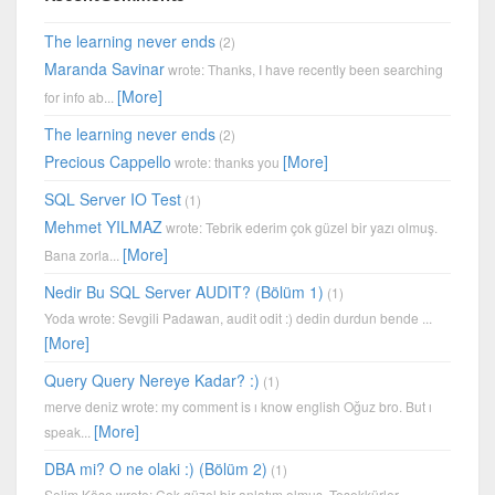
The learning never ends
(2)
Maranda Savinar
wrote: Thanks, I have recently been searching
[More]
for info ab...
The learning never ends
(2)
Precious Cappello
[More]
wrote: thanks you
SQL Server IO Test
(1)
Mehmet YILMAZ
wrote: Tebrik ederim çok güzel bir yazı olmuş.
[More]
Bana zorla...
Nedir Bu SQL Server AUDIT? (Bölüm 1)
(1)
Yoda wrote: Sevgili Padawan, audit odit :) dedin durdun bende ...
[More]
Query Query Nereye Kadar? :)
(1)
merve deniz wrote: my comment is ı know english Oğuz bro. But ı
[More]
speak...
DBA mi? O ne olaki :) (Bölüm 2)
(1)
Selim Köse wrote: Çok güzel bir anlatım olmuş, Teşekkürler ..