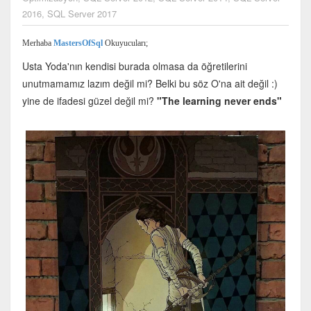
2016
,
SQL Server 2017
Merhaba
MastersOfSql
Okuyucuları;
Usta Yoda'nın kendisi burada olmasa da öğretilerini
unutmamamız lazım değil mi? Belki bu söz O'na ait değil :)
yine de ifadesi güzel değil mi?
"The learning never ends"