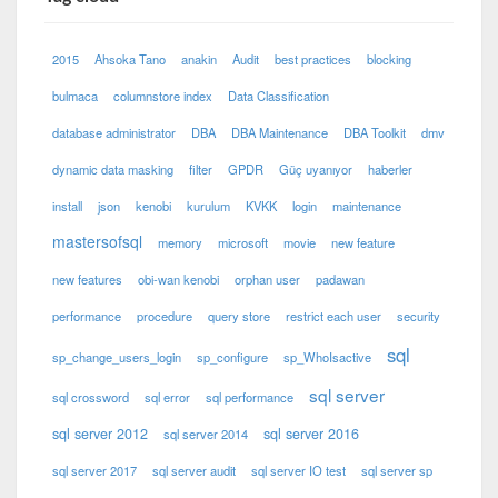
2015
Ahsoka Tano
anakin
Audit
best practices
blocking
bulmaca
columnstore index
Data Classification
database administrator
DBA
DBA Maintenance
DBA Toolkit
dmv
dynamic data masking
filter
GPDR
Güç uyanıyor
haberler
install
json
kenobi
kurulum
KVKK
login
maintenance
mastersofsql
memory
microsoft
movie
new feature
new features
obi-wan kenobi
orphan user
padawan
performance
procedure
query store
restrict each user
security
sql
sp_change_users_login
sp_configure
sp_WhoIsactive
sql server
sql crossword
sql error
sql performance
sql server 2012
sql server 2016
sql server 2014
sql server 2017
sql server audit
sql server IO test
sql server sp