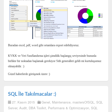
Buradan excel, pdf, word gibi ortamlara export edebiliyoruz.
KVKK ve Veri Sınıflandırma işleri şimdilik başlangıç seviyesinde bununla
birlikte bir noktadan başlamak gerekiyor Sith generalleri geldi mi kurtuluşumuz
olmayabilir. :)
Güzel haberlerde görüşmek üzere :)
SQL İle Takılmacalar :)
27. Kasım 2015
Genel
,
Maintenance
,
mastersOfSQL
,
SQL
Server
,
Audit
,
DBA Toolkit
,
Performans & Optimizasyon
,
SQL