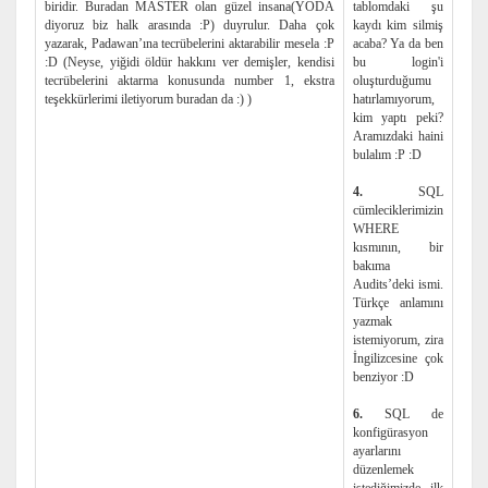
biridir. Buradan MASTER olan güzel insana(YODA
tablomdaki şu
diyoruz biz halk arasında :P) duyrulur. Daha çok
kaydı kim silmiş
yazarak, Padawan’ına tecrübelerini aktarabilir mesela :P
acaba? Ya da ben
:D (Neyse, yiğidi öldür hakkını ver demişler, kendisi
bu login'i
tecrübelerini aktarma konusunda number 1, ekstra
oluşturduğumu
teşekkürlerimi iletiyorum buradan da :) )
hatırlamıyorum,
kim yaptı peki?
Aramızdaki haini
bulalım :P :D
4.
SQL
cümleciklerimizin
WHERE
kısmının, bir
bakıma
Audits’deki ismi.
Türkçe anlamını
yazmak
istemiyorum, zira
İngilizcesine çok
benziyor :D
6.
SQL de
konfigürasyon
ayarlarını
düzenlemek