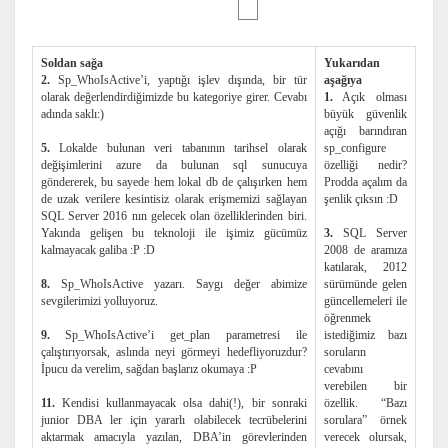
Soldan sağa
Yukarıdan
2.
Sp_WhoIsActive’i, yaptığı işlev dışında, bir tür
aşağıya
olarak değerlendirdiğimizde bu kategoriye girer. Cevabı
1.
Açık olması
adında saklı:)
büyük güvenlik
açığı barındıran
5.
Lokalde bulunan veri tabanının tarihsel olarak
sp_configure
değişimlerini azure da bulunan sql sunucuya
özelliği nedir?
göndererek, bu sayede hem lokal db de çalışırken hem
Prodda açalım da
de uzak verilere kesintisiz olarak erişmemizi sağlayan
şenlik çıksın :D
SQL Server 2016 nın gelecek olan özelliklerinden biri.
Yakında gelişen bu teknoloji ile işimiz gücümüz
3.
SQL Server
kalmayacak galiba :P :D
2008 de aramıza
katılarak, 2012
8.
Sp_WhoIsActive yazarı. Saygı değer abimize
sürümünde gelen
sevgilerimizi yolluyoruz.
güncellemeleri ile
öğrenmek
9.
Sp_WhoIsActive’i get_plan parametresi ile
istediğimiz bazı
çalıştırıyorsak, aslında neyi görmeyi hedefliyoruzdur?
soruların
İpucu da verelim, sağdan başlarız okumaya :P
cevabını
verebilen bir
11.
Kendisi kullanmayacak olsa dahi(!), bir sonraki
özellik. “Bazı
junior DBA ler için yararlı olabilecek tecrübelerini
sorulara” örnek
aktarmak amacıyla yazılan, DBA’in görevlerinden
verecek olursak,