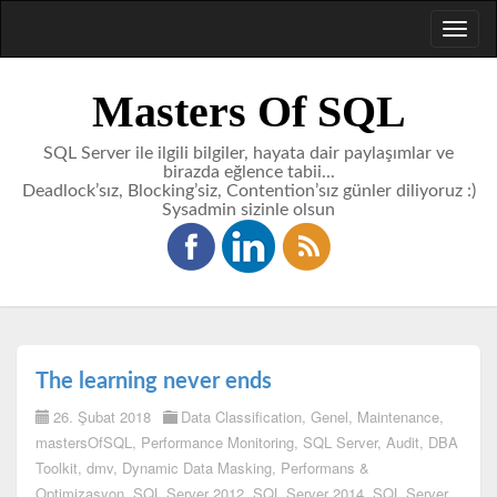
Toggl
naviga
Masters Of SQL
SQL Server ile ilgili bilgiler, hayata dair paylaşımlar ve
birazda eğlence tabii...
Deadlock’sız, Blocking’siz, Contention’sız günler diliyoruz :)
Sysadmin sizinle olsun
The learning never ends
26. Şubat 2018
Data Classification
,
Genel
,
Maintenance
,
mastersOfSQL
,
Performance Monitoring
,
SQL Server
,
Audit
,
DBA
Toolkit
,
dmv
,
Dynamic Data Masking
,
Performans &
Optimizasyon
,
SQL Server 2012
,
SQL Server 2014
,
SQL Server