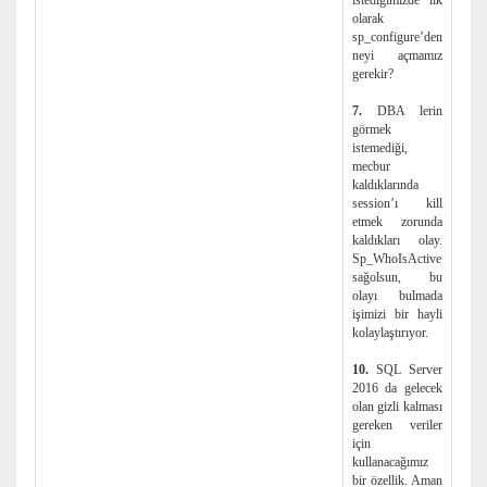
istediğimizde ilk
olarak
sp_configure’den
neyi açmamız
gerekir?
7.
DBA lerin
görmek
istemediği,
mecbur
kaldıklarında
session’ı kill
etmek zorunda
kaldıkları olay.
Sp_WhoIsActive
sağolsun, bu
olayı bulmada
işimizi bir hayli
kolaylaştırıyor.
10.
SQL Server
2016 da gelecek
olan gizli kalması
gereken veriler
için
kullanacağımız
bir özellik. Aman