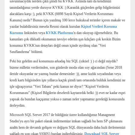
savunmacıydık nerden çıktı şimdi bu KVKK. Aslında tam da kendimizi
tanımladığımız yerde duruyor KVKK :) Karanlık güçlerden gelip bilgilerimizi
alacaklara karşı :), peki KVKK (6698 Sayılı Kişisel Verilerin Korunması
Kanunu) nedir? Bunun için yazılmış 100 lerce hukuksal terimler içeren makale ve
yazılar bulabilirsiniz mesela Resmi olarak kurulan
Kişisel Verileri Koruma
Kurumu
linkinden veya
KVKK Platformu
'n dan okuyup öğrenebiliriz. Bu
kanunları çok dikkatli okumanızı tavsiye ederim ışın kılıçları çok keskin Bizim
konumuz KVKK'nın detayları değil onun içinde ayrılmış olan "Veri
Sınıflandırma" bölümü.
Peki biz gelelim asıl konumuza arkadaş biz SQL (siküel :) ) ci değil miydik?
bizene milletin verilerinden, son günlerde moda olan soy ağacından (Sene 2018
ileride okuyanlar ne yazmış bunlar demesinler :)), anne kızlık soyadından veya
kredi kartı bilgisinden işte yıllarca kaçtık şimdi tam ortasında bulduk kendimizi ne
işle uğraşıyoruz "Veri Tabanı" peki kanun ne diyor? "Kişisel Verilerin
Korunmasını" (Kişisel Bilgilerin deselerdi kaytarırdık belki :)) evet ne kadar espri
yapsak da bundan kaçışımız yoksa o zaman neler yapmamız gerektiği konusunda
ilerleyelim.
Microsoft SQL Server 2017 ile bildiğiniz üzere kullandığımız Managment
Studio'yu ayrı bir paket olarak indirmemize imkan sağladı bu hem SP çıkmasını
azalttı hem de devamlı gelişen ve değişen SQL dünyasında daha hızlı ilerlememizi
sağladı en son çıkan SSMS'i burdan indirebilirsiniz.
Download SQL Server