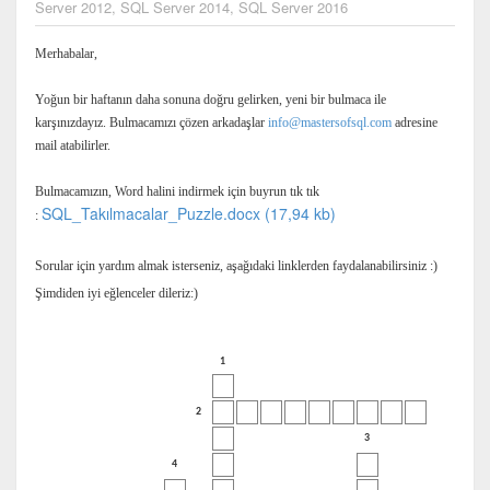
Server 2012
,
SQL Server 2014
,
SQL Server 2016
Merhabalar,
Yoğun bir haftanın daha sonuna doğru gelirken, yeni bir bulmaca ile
karşınızdayız. Bulmacamızı çözen arkadaşlar
info@mastersofsql.com
adresine
mail atabilirler.
Bulmacamızın, Word halini indirmek için buyrun tık tık
SQL_Takılmacalar_Puzzle.docx (17,94 kb)
:
Sorular için yardım almak isterseniz, aşağıdaki linklerden faydalanabilirsiniz :)
Şimdiden iyi eğlenceler dileriz:)
1
2
3
4