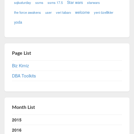
Star wars
sqlsaturday
ssms
ssms 17.5
starwars
welcome
the force awakens
user
veri tabanı
yeni özellikler
yoda
Page List
Biz Kimiz
DBA Toolkits
Month List
2015
2016