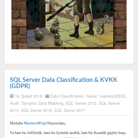
SQL Server Data Classification & KVKK
(GDPR)
19. Şubat 2018
Data Classification
,
Genel
,
mastersOfSQL
,
Audit
,
Dynamic Data Masking
,
SQL Server 2012
,
SQL Server
2014
,
SQL Server 2016
,
SQL Server 2017
Merhaba
MastersOfSql
Okuyucuları;
Ya hani biz Jedi'lerdik, hani biz Aydınlık taraftık, hani biz Karanlık güçlere karşı