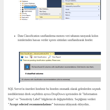
Data Classification sınıflandırma motoru veri tabanını tarayarak kolon
isimlerinden hassas veriler içeren sütünları sınıflandırarak listeler.
SQL Server'ın önerileri listelenir bu listeden otomatik olarak gelenlerden seçmek
istediklerimizi direk seçebiliriz ayrıca DropDown içerisinden de "Information
Type" ve "Sensitivity Label" bilgilerini de değiştirebiliriz. Seçtiğimiz verileri
"Accept selected recommendations"
butonuna tıklayarak ekleyelim..