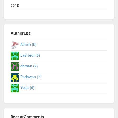
2018
AuthorList
Admin (5)
LastJedi (8)
obiwan (2)
Padawan (7)
Yoda (9)
RecentComments