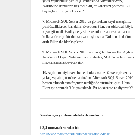
şeyin yapılabildiği yer. SQL camiasında AdventureWork,
Northwind demoların baş tacı oldu, az kahrımızı çekmedi. Bu
baş taçlarımızın genel adı ne?
7.
Microsoft SQL Server 2016’da görmekten keyif alacağımız
yeni özelliklerden biri daha. Execution Plan, var oldu olalı böyle
kıyak görmedi. Hadi yine iyisin Execution Plan, eski anılarını
kullanabileceğin bir dükkan yapmışlar sana. Dükkan da dedim,
artık Fill in the blanks please...
9.
Microsoft SQL Server 2016’da yeni gelen bir özellik. Açılımı
JavaScript Object Notation olan bu destek, SQL Severlerini yeni
maceralara sürükleyecek gibi :)
10.
Açılımını söylersek, hemen bulacaksınız :)O sebeple azıcık
yokuş yapalım, örnekten anlatalım. Microsoft SQL Server 2016
hemen çıkmadı ama fragman niteliğinde sürümleri çıktı. Hatta
Ekim ayı sonunda 3.0 ı yayınlandı. Bu ön sürüme ne diyorduk?
Sorular için yardımcı olabilecek yazılar :)
1,3,5 numaralı sorular için :
http://www.mastersofsql.com/page/example-page