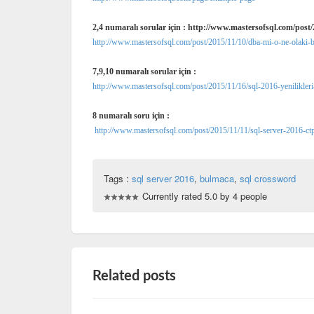
2,4 numaralı sorular için : http://www.mastersofsql.com/post
http://www.mastersofsql.com/post/2015/11/10/dba-mi-o-ne-olaki
7,9,10 numaralı sorular için :
http://www.mastersofsql.com/post/2015/11/16/sql-2016-yenilikleri
8 numaralı soru için :
http://www.mastersofsql.com/post/2015/11/11/sql-server-2016-c
Tags :
sql server 2016
,
bulmaca
,
sql crossword
Currently rated 5.0 by 4 people
Related posts