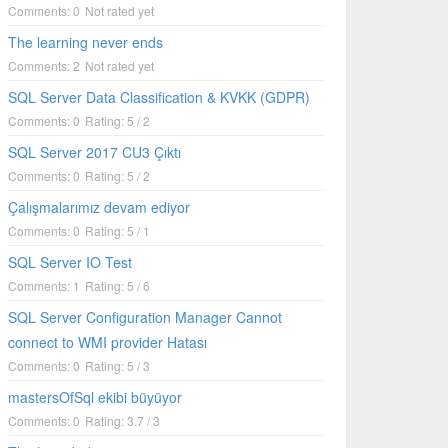
Comments: 0
Not rated yet
The learning never ends
Comments: 2
Not rated yet
SQL Server Data Classification & KVKK (GDPR)
Comments: 0
Rating: 5 / 2
SQL Server 2017 CU3 Çıktı
Comments: 0
Rating: 5 / 2
Çalışmalarımız devam ediyor
Comments: 0
Rating: 5 / 1
SQL Server IO Test
Comments: 1
Rating: 5 / 6
SQL Server Configuration Manager Cannot
connect to WMI provider Hatası
Comments: 0
Rating: 5 / 3
mastersOfSql ekibi büyüyor
Comments: 0
Rating: 3.7 / 3