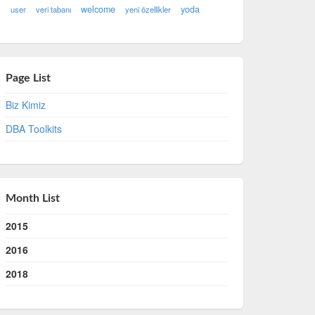
welcome
yoda
user
veri tabanı
yeni özellikler
Page List
Biz Kimiz
DBA Toolkits
Month List
2015
2016
2018