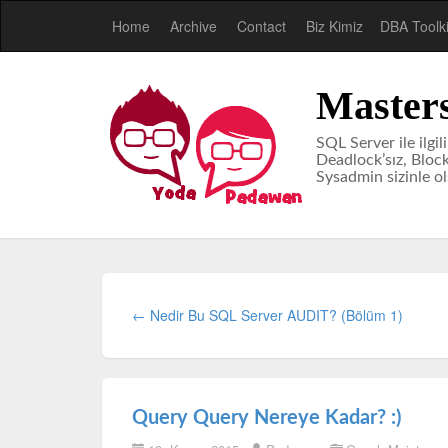
Home
Archive
Contact
Biz Kimiz
DBA Toolki
Master
SQL Server ile ilgil
Deadlock’sız, Blocki
Sysadmin sizinle o
← Nedir Bu SQL Server AUDIT? (Bölüm 1)
Query Query Nereye Kadar? :)