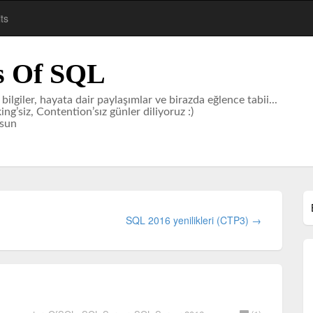
ts
s Of SQL
i bilgiler, hayata dair paylaşımlar ve birazda eğlence tabii...
ng’siz, Contention’sız günler diliyoruz :)
lsun
SQL 2016 yenilikleri (CTP3) →