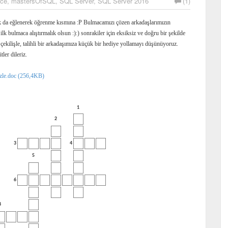
nce
,
mastersOfSQL
,
SQL Server
,
SQL Server 2016
(1)
k da eğlenerek öğrenme kısmına :P Bulmacamızı çözen arkadaşlarımızın
ilk bulmaca alıştırmalık olsun :):) sonrakiler için eksiksiz ve doğru bir şekilde
çekilişle, talihli bir arkadaşımıza küçük bir hediye yollamayı düşünüyoruz.
ler dileriz.
le.doc (256,4KB)
1
2
3
4
5
6
8