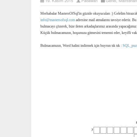
19. Kasım 2015
Padawan
Genel
,
Maintena
Merhabalar MastersOfSql'in güzide okuyucuları :) Gelelim birazcı
info@mastersofsql.com
adresine mail atmalarını tavsiye ederiz. Bu 
bulmacayı çözerek, bize ileten arkadaşlarımız arasında yapacağımız 
Küçük bulmacamızın, hoşunuza gitmesini temenni eder, keyifli vakit
Bulmacamızın, Word halini indirmek için buyrun tık tık :
SQL_puzz
7