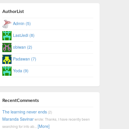
AuthorList
Admin (5)
LastJedi (8)
obiwan (2)
Padawan (7)
Yoda (9)
RecentComments
The learning never ends
(2)
Maranda Savinar
wrote: Thanks, I have recently been
[More]
searching for info ab...