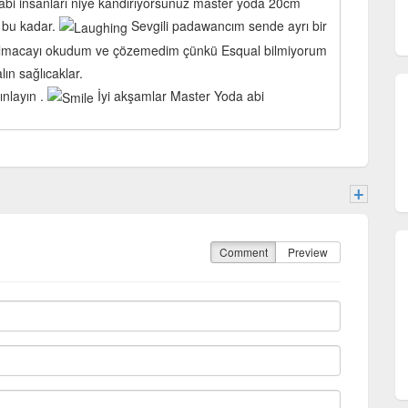
abi insanları niye kandırıyorsunuz master yoda 20cm
 bu kadar.
Sevgili padawancım sende ayrı bir
 bulmacayı okudum ve çözemedim çünkü Esqual bilmiyorum
lın sağlıcaklar.
ınlayın .
İyi akşamlar Master Yoda abi
+
Comment
Preview