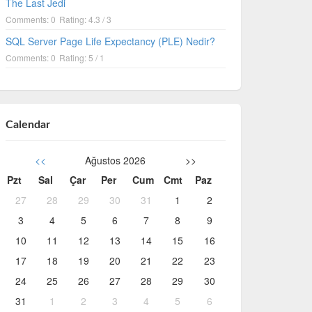
The Last Jedi
Comments: 0
Rating: 4.3 / 3
SQL Server Page Life Expectancy (PLE) Nedir?
Comments: 0
Rating: 5 / 1
Calendar
<<
Ağustos 2026
>>
Pzt
Sal
Çar
Per
Cum
Cmt
Paz
27
28
29
30
31
1
2
3
4
5
6
7
8
9
10
11
12
13
14
15
16
17
18
19
20
21
22
23
24
25
26
27
28
29
30
31
1
2
3
4
5
6