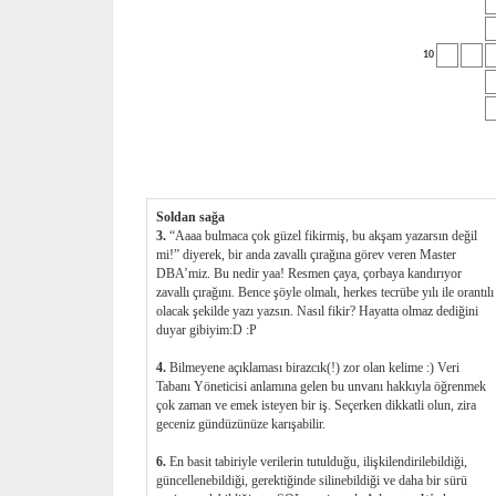
10
Soldan sağa
3.
“Aaaa bulmaca çok güzel fikirmiş, bu akşam yazarsın değil
mi!” diyerek, bir anda zavallı çırağına görev veren Master
DBA’miz. Bu nedir yaa! Resmen çaya, çorbaya kandırıyor
zavallı çırağını. Bence şöyle olmalı, herkes tecrübe yılı ile orantılı
olacak şekilde yazı yazsın. Nasıl fikir? Hayatta olmaz dediğini
duyar gibiyim:D :P
4.
Bilmeyene açıklaması birazcık(!) zor olan kelime :) Veri
Tabanı Yöneticisi anlamına gelen bu unvanı hakkıyla öğrenmek
çok zaman ve emek isteyen bir iş. Seçerken dikkatli olun, zira
geceniz gündüzünüze karışabilir.
6.
En basit tabiriyle verilerin tutulduğu, ilişkilendirilebildiği,
güncellenebildiği, gerektiğinde silinebildiği ve daha bir sürü