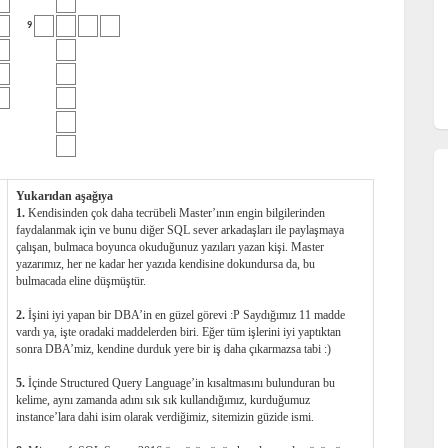
9
Yukarıdan aşağıya
1.
Kendisinden çok daha tecrübeli Master’ının engin bilgilerinden
faydalanmak için ve bunu diğer SQL sever arkadaşları ile paylaşmaya
çalışan, bulmaca boyunca okuduğunuz yazıları yazan kişi. Master
yazarımız, her ne kadar her yazıda kendisine dokundursa da, bu
bulmacada eline düşmüştür.
2.
İşini iyi yapan bir DBA’in en güzel görevi :P Saydığımız 11 madde
vardı ya, işte oradaki maddelerden biri. Eğer tüm işlerini iyi yaptıktan
sonra DBA’miz, kendine durduk yere bir iş daha çıkarmazsa tabi :)
5.
İçinde Structured Query Language’in kısaltmasını bulunduran bu
kelime, aynı zamanda adını sık sık kullandığımız, kurduğumuz
instance’lara dahi isim olarak verdiğimiz, sitemizin güzide ismi.