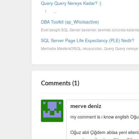
Query Query Nereye Kadar? :)
1 ...
DBA Toolkit (sp_WhoIsactive)
Evet sevgili SQL Server sevenler, sevmek zorunda kalanlar 
SQL Server Page Life Expectancy (PLE) Nedir?
Merhaba MastersOfSQL okuyucuları, Query Query nereye k
Comments (1)
merve deniz
my comment is ı know english Oğuz 
Oğuz abii Çiğdem ablaa yeni siteni