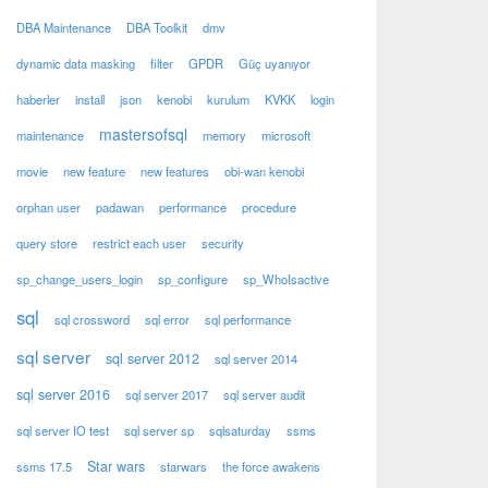
DBA Maintenance
DBA Toolkit
dmv
dynamic data masking
filter
GPDR
Güç uyanıyor
haberler
install
json
kenobi
kurulum
KVKK
login
mastersofsql
maintenance
memory
microsoft
movie
new feature
new features
obi-wan kenobi
orphan user
padawan
performance
procedure
query store
restrict each user
security
sp_change_users_login
sp_configure
sp_WhoIsactive
sql
sql crossword
sql error
sql performance
sql server
sql server 2012
sql server 2014
sql server 2016
sql server 2017
sql server audit
sql server IO test
sql server sp
sqlsaturday
ssms
Star wars
ssms 17.5
starwars
the force awakens