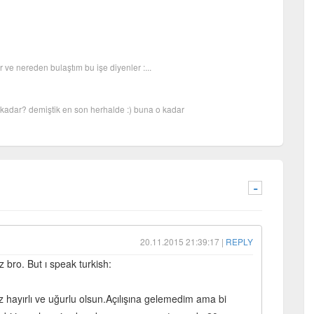
ve nereden bulaştım bu işe diyenler :...
adar? demiştik en son herhalde :) buna o kadar
-
20.11.2015 21:39:17 |
REPLY
bro. But ı speak turkish:
z hayırlı ve uğurlu olsun.Açılışına gelemedim ama bi