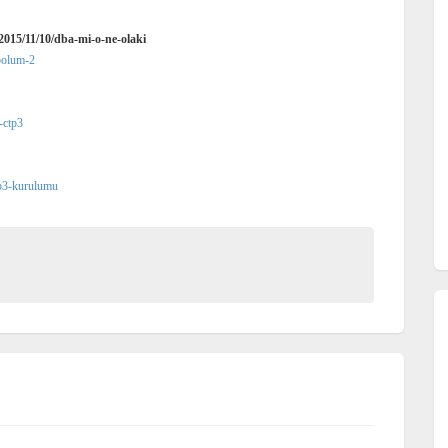
/2015/11/10/dba-mi-o-ne-olaki
-bolum-2
-ctp3
tp3-kurulumu