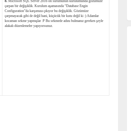
8.
Microsoft SQL Server 2016 ön sürümünün kurulumunda gözümüze
çarpan bir değişiklik. Kurulum aşamasında “Database Engin
Configuration”da karşımıza çıkıyor bu değişiklik. Gözümüze
çarpmayacak gibi de değil hani, küçücük bir kutu değil ki :) Adamlar
kocaman sekme yapmışlar :P Bu sekmede adını bulmanız gereken şeyle
alakalı düzenlemeler yapıyorsunuz.